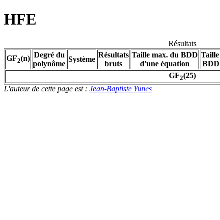
HFE
Résultats
Degré du
Résultats
Taille max. du BDD
Taill
GF
(n)
Système
2
polynôme
bruts
d'une équation
BDD 
GF
(
25
)
2
L'auteur de cette page est :
Jean-Baptiste Yunes