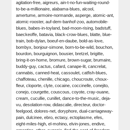
agitation-free, aigreurs, ain-t-no-fun-waiting-round-
to-be-a-millionaire, alabama-blues, alcool,
amertume, armoire-normande, asperge, atomic-ant,
atomic-rooster, auf-dem-banhof-zoo, automobile-
blues, babes-in-toyland, bad-moon-rising, badstuff,
baeckeoffe, batavia, black-crow-blues, blatte, blue-
train, bob-dylan, boeuf-en-daube, bold-as-love,
bombyx, bonjour-simone, born-to-be-wild, bouchon,
bourdon, bourguignon, bousier, bretzel, brigitte,
bring-it-on-home, bromure, brown-sugar, brumaire,
buddy-guy, cactus, cafard, canape-lit, cancrelat,
cannabis, canned-heat, cassoulet, catfish-blues,
chaffoteau, chenille, chicago, choucroute, choux-
fleur, cloporte, clyte, cocaine, coccinelle, conejito,
conejo, courgette, couscous, coyote, cray-ouane,
cream, cucullie, cunillet, dance-to-the-music, deja-
vu, desolation-row, didascalie, directeur, doctor-
feelgood, dolores-net, doryphore, dual-carriageway-
pain, dulcinee, ebro, ectasy, ectoplasme, efes,
eight-miles-high, el-mohino, elvin-jones, endive,