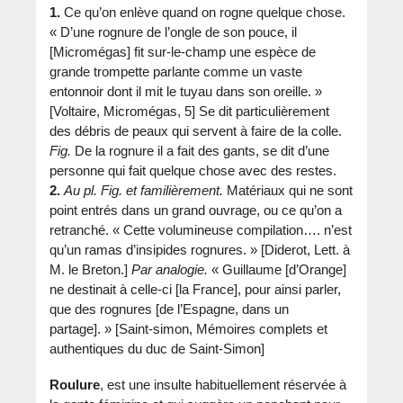
1.
Ce qu’on enlève quand on rogne quelque chose.
« D’une rognure de l’ongle de son pouce, il
[Micromégas] fit sur-le-champ une espèce de
grande trompette parlante comme un vaste
entonnoir dont il mit le tuyau dans son oreille. »
[Voltaire, Micromégas, 5] Se dit particulièrement
des débris de peaux qui servent à faire de la colle.
Fig.
De la rognure il a fait des gants, se dit d’une
personne qui fait quelque chose avec des restes.
2.
Au pl.
Fig. et familièrement.
Matériaux qui ne sont
point entrés dans un grand ouvrage, ou ce qu’on a
retranché. « Cette volumineuse compilation…. n’est
qu’un ramas d’insipides rognures. » [Diderot, Lett. à
M. le Breton.]
Par analogie.
« Guillaume [d’Orange]
ne destinait à celle-ci [la France], pour ainsi parler,
que des rognures [de l’Espagne, dans un
partage]. » [Saint-simon, Mémoires complets et
authentiques du duc de Saint-Simon]
Roulure
, est une insulte habituellement réservée à