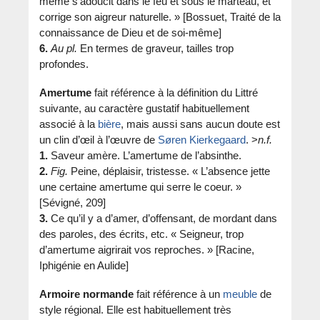
même s’adoucit dans le feu et sous le marteau, et
corrige son aigreur naturelle. » [Bossuet, Traité de la
connaissance de Dieu et de soi-même]
6.
Au pl.
En termes de graveur, tailles trop
profondes.
Amertume
fait référence à la définition du Littré
suivante, au caractère gustatif habituellement
associé à la
bière
, mais aussi sans aucun doute est
un clin d’œil à l’œuvre de
Søren Kierkegaard
. >
n.f.
1.
Saveur amère. L’amertume de l’absinthe.
2.
Fig.
Peine, déplaisir, tristesse. « L’absence jette
une certaine amertume qui serre le coeur. »
[Sévigné, 209]
3.
Ce qu’il y a d’amer, d’offensant, de mordant dans
des paroles, des écrits, etc. « Seigneur, trop
d’amertume aigrirait vos reproches. » [Racine,
Iphigénie en Aulide]
Armoire normande
fait référence à un
meuble
de
style régional. Elle est habituellement très