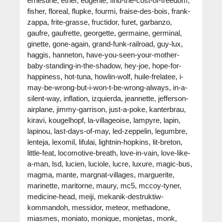
ernestine, ether, eugenie, find-the-cost-of-freedom,
fisher, floreal, flupke, fourmi, fraise-des-bois, frank-
zappa, frite-grasse, fructidor, furet, garbanzo,
gaufre, gaufrette, georgette, germaine, germinal,
ginette, gone-again, grand-funk-railroad, guy-lux,
haggis, hanneton, have-you-seen-your-mother-
baby-standing-in-the-shadow, hey-joe, hope-for-
happiness, hot-tuna, howlin-wolf, huile-frelatee, i-
may-be-wrong-but-i-won-t-be-wrong-always, in-a-
silent-way, inflation, izquierda, jeannette, jefferson-
airplane, jimmy-garrison, just-a-poke, kanterbrau,
kiravi, kougelhopf, la-villageoise, lampyre, lapin,
lapinou, last-days-of-may, led-zeppelin, legumbre,
lenteja, lexomil, lifulai, lightnin-hopkins, lit-breton,
little-feat, locomotive-breath, love-in-vain, love-like-
a-man, lsd, lucien, luciole, lucre, luxure, magic-bus,
magma, mante, margnat-villages, marguerite,
marinette, maritorne, maury, mc5, mccoy-tyner,
medicine-head, meiji, mekanik-destruktiw-
kommandoh, messidor, meteor, methadone,
miasmes, moniato, monique, monjetas, monk,