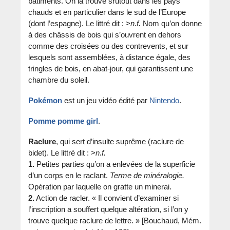
bâtiments. On la trouve srutout dans les pays
chauds et en particulier dans le sud de l’Europe
(dont l’espagne). Le littré dit : >
n.f.
Nom qu’on donne
à des châssis de bois qui s’ouvrent en dehors
comme des croisées ou des contrevents, et sur
lesquels sont assemblées, à distance égale, des
tringles de bois, en abat-jour, qui garantissent une
chambre du soleil.
Pokémon
est un jeu vidéo édité par
Nintendo
.
Pomme pomme girl
.
Raclure
, qui sert d’insulte suprême (raclure de
bidet). Le littré dit : >
n.f.
1.
Petites parties qu’on a enlevées de la superficie
d’un corps en le raclant.
Terme de minéralogie.
Opération par laquelle on gratte un minerai.
2.
Action de racler. « Il convient d’examiner si
l’inscription a souffert quelque altération, si l’on y
trouve quelque raclure de lettre. » [Bouchaud, Mém.