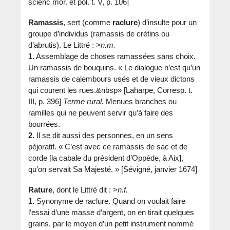
scienc mor. et pol. t. V, p. 106]
Ramassis
, sert (comme
raclure
) d’insulte pour un
groupe d’individus (ramassis de crétins ou
d’abrutis). Le Littré : >
n.m.
1.
Assemblage de choses ramassées sans choix.
Un ramassis de bouquins. « Le dialogue n’est qu’un
ramassis de calembours usés et de vieux dictons
qui courent les rues.&nbsp» [Laharpe, Corresp. t.
III, p. 396]
Terme rural.
Menues branches ou
ramilles qui ne peuvent servir qu’à faire des
bourrées.
2.
Il se dit aussi des personnes, en un sens
péjoratif. « C’est avec ce ramassis de sac et de
corde [la cabale du président d’Oppède, à Aix],
qu’on servait Sa Majesté. » [Sévigné, janvier 1674]
Rature
, dont le Littré dit : >
n.f.
1.
Synonyme de raclure. Quand on voulait faire
l’essai d’une masse d’argent, on en tirait quelques
grains, par le moyen d’un petit instrument nommé