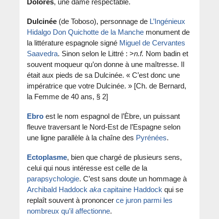
Dolores
, une dame respectable.
Dulcinée
(de Toboso), personnage de
L’Ingénieux
Hidalgo Don Quichotte de la Manche
monument de
la littérature espagnole signé
Miguel de Cervantes
Saavedra
. Sinon selon le Littré : >
n.f.
Nom badin et
souvent moqueur qu’on donne à une maîtresse. Il
était aux pieds de sa Dulcinée. « C’est donc une
impératrice que votre Dulcinée. » [Ch. de Bernard,
la Femme de 40 ans, § 2]
Ebro
est le nom espagnol de l’Èbre, un puissant
fleuve traversant le Nord-Est de l’Espagne selon
une ligne parallèle à la chaîne des
Pyrénées
.
Ectoplasme
, bien que chargé de plusieurs sens,
celui qui nous intéresse est celle de la
parapsychologie
. C’est sans doute un hommage à
Archibald Haddock
aka
capitaine Haddock
qui se
replaît souvent à prononcer
ce juron parmi les
nombreux qu’il affectionne
.