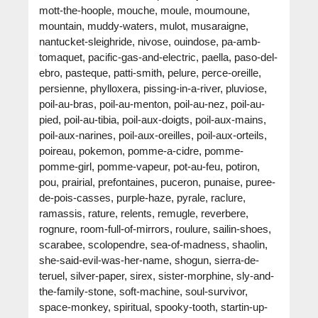
mott-the-hoople, mouche, moule, moumoune,
mountain, muddy-waters, mulot, musaraigne,
nantucket-sleighride, nivose, ouindose, pa-amb-
tomaquet, pacific-gas-and-electric, paella, paso-del-
ebro, pasteque, patti-smith, pelure, perce-oreille,
persienne, phylloxera, pissing-in-a-river, pluviose,
poil-au-bras, poil-au-menton, poil-au-nez, poil-au-
pied, poil-au-tibia, poil-aux-doigts, poil-aux-mains,
poil-aux-narines, poil-aux-oreilles, poil-aux-orteils,
poireau, pokemon, pomme-a-cidre, pomme-
pomme-girl, pomme-vapeur, pot-au-feu, potiron,
pou, prairial, prefontaines, puceron, punaise, puree-
de-pois-casses, purple-haze, pyrale, raclure,
ramassis, rature, relents, remugle, reverbere,
rognure, room-full-of-mirrors, roulure, sailin-shoes,
scarabee, scolopendre, sea-of-madness, shaolin,
she-said-evil-was-her-name, shogun, sierra-de-
teruel, silver-paper, sirex, sister-morphine, sly-and-
the-family-stone, soft-machine, soul-survivor,
space-monkey, spiritual, spooky-tooth, startin-up-