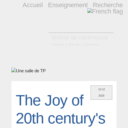
Accueil
Enseignement
Recherche
Jean-Baptis
Maître de cérémonie
Habilité à dire des conneries
12-12
The Joy of
2019
20th century's