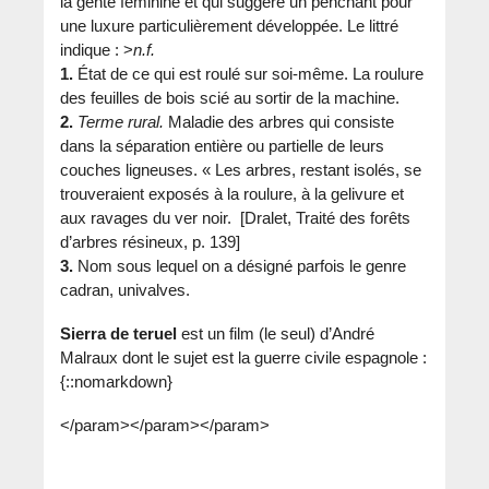
la gente féminine et qui suggère un penchant pour
une luxure particulièrement développée. Le littré
indique : >
n.f.
1.
État de ce qui est roulé sur soi-même. La roulure
des feuilles de bois scié au sortir de la machine.
2.
Terme rural.
Maladie des arbres qui consiste
dans la séparation entière ou partielle de leurs
couches ligneuses. « Les arbres, restant isolés, se
trouveraient exposés à la roulure, à la gelivure et
aux ravages du ver noir. [Dralet, Traité des forêts
d’arbres résineux, p. 139]
3.
Nom sous lequel on a désigné parfois le genre
cadran, univalves.
Sierra de teruel
est un film (le seul) d’André
Malraux dont le sujet est la guerre civile espagnole :
{::nomarkdown}
</param>
</param>
</param>