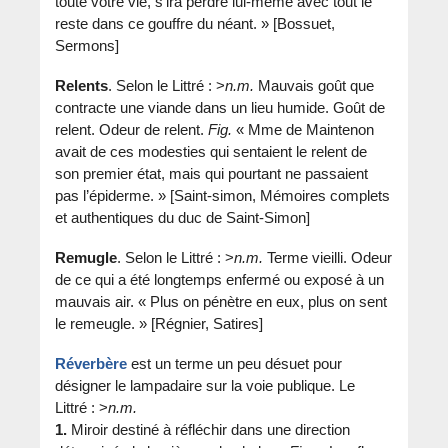
toute votre vie, s’ira perdre lui-même avec tout le
reste dans ce gouffre du néant. » [Bossuet,
Sermons]
Relents
. Selon le Littré : >
n.m.
Mauvais goût que
contracte une viande dans un lieu humide. Goût de
relent. Odeur de relent.
Fig.
« Mme de Maintenon
avait de ces modesties qui sentaient le relent de
son premier état, mais qui pourtant ne passaient
pas l’épiderme. » [Saint-simon, Mémoires complets
et authentiques du duc de Saint-Simon]
Remugle
. Selon le Littré : >
n.m.
Terme vieilli. Odeur
de ce qui a été longtemps enfermé ou exposé à un
mauvais air. « Plus on pénètre en eux, plus on sent
le remeugle. » [Régnier, Satires]
Réverbère
est un terme un peu désuet pour
désigner le lampadaire sur la voie publique. Le
Littré : >
n.m.
1.
Miroir destiné à réfléchir dans une direction