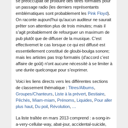
se préoccupait de produire des titres formatés pour
un passage radio (les derniers représentants
emblématiques sont probablement les
Pink Floyd
).
On raconte aujourd’hui qu’aucun auditeur ne saurait
prêter son attention plus de trois minutes; mais il
s’agit probablement de refourguer un maximum de
pub plutôt que de diffuser de la musique. C’est
effectivemet le cas lorsque ce qui est diffusé est
essentiellement constitué de gloubi-boulga sonore;
mais les artistes pas trop formatés (d’accord c’est
affaire de goût) n’ont aucune nécessité à se limiter à
une durée quelconque pour s’exprimer.
Voici les liens directs vers les différentes sections
de classement thématique :
Titres/Albums
,
Groupes/Chanteurs
,
Liste à la prévert
,
Bestiaire
,
Pêchés
,
Miam-miam
,
Prénoms
,
Liquides
,
Pour aller
plus haut
,
Du poil
,
Révolution
,
…
La liste traîtée en mars 2013 comprend : a-song-in-
a-very-cellular-way, abat-jour, accidental-suicide,