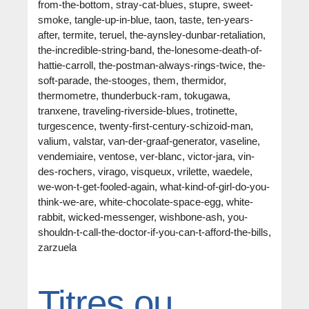
from-the-bottom, stray-cat-blues, stupre, sweet-
smoke, tangle-up-in-blue, taon, taste, ten-years-
after, termite, teruel, the-aynsley-dunbar-retaliation,
the-incredible-string-band, the-lonesome-death-of-
hattie-carroll, the-postman-always-rings-twice, the-
soft-parade, the-stooges, them, thermidor,
thermometre, thunderbuck-ram, tokugawa,
tranxene, traveling-riverside-blues, trotinette,
turgescence, twenty-first-century-schizoid-man,
valium, valstar, van-der-graaf-generator, vaseline,
vendemiaire, ventose, ver-blanc, victor-jara, vin-
des-rochers, virago, visqueux, vrilette, waedele,
we-won-t-get-fooled-again, what-kind-of-girl-do-you-
think-we-are, white-chocolate-space-egg, white-
rabbit, wicked-messenger, wishbone-ash, you-
shouldn-t-call-the-doctor-if-you-can-t-afford-the-bills,
zarzuela
Titres ou