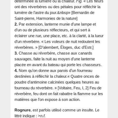
déterminée la lumière ou la chaleur.
Fig.
« Les fleurs
ont des réverbères ou des pétales pour réfléchir la
lumière de l’astre du jour.&nbsp» [Bernardin de
Saint-pierre, Harmonies de la nature]
2.
Par extension, lanterne munie d’une lampe et
d’un ou de plusieurs réflecteurs, et qui sert à
éclairer une rue, une place, etc. à la clarté, à la lueur
d’un réverbère. « Les voleurs de nuit redoutent les
réverbères. » [D’alembert, Éloges, duc d’Estr.]
3.
Chasse au réverbère, chasse aux canards
sauvages, faite la nuit au moyen d’une lanterne
placée en avant du bateau qui porte les chasseurs.
4.
Nom qu’on donne aux parois d’un fourneau
destinées à réfléchir la chaleur.« Quatre onces de
poudre d’antimoine calcinées quelques heures au
fourneau du réverbère. » [Voltaire, Feu, I, 2] Feu de
réverbère, feu dont on fait rabattre la flamme sur les
matières que l’on expose à son action.
Rognure
, est parfois utilisé comme un insulte. Le
littré indique : >
n.f.