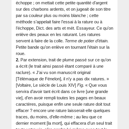
échoppe ; on mettait cette petite quantité d’argent
sur des charbons ardents, et on jugeait de son titre
par sa couleur plus ou moins blanche ; cette
méthode s’appelait faire l’essai à la rature ou à
l’échoppe, Dict. des arts et mét. Essayeur. Ce qu’on
enlève des peaux en les raturant. Les ratures
servent à faire de la colle.
Terme de potier d’étain.
Petite bande qu’on enlève en tournant l’étain sur la
roue.
2.
Par extension, trait de plume passé sur ce qu’on
a écrit (le trait ainsi passé étant comparé à une
raclure). « J’ai vu son manuscrit original
[Télémaque de Fénelon], il n’y a pas dix ratures. »
[Voltaire, Le siècle de Louis XIV]
Fig.
« Que vous
servira d’avoir tant écrit dans ce livre [une grande
vie], d’en avoir rempli toutes les pages en beaux
caractères, puisque enfin une seule rature doit tout
effacer ? encore une rature laisserait-elle quelques
traces, du moins, d’elle-même ; au lieu que ce
dernier moment [la mort], qui effacera d’un seul trait