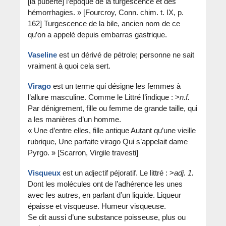
[la puberté] l’époque de la turgescence et des
hémorrhagies. » [Fourcroy, Conn. chim. t. IX, p.
162] Turgescence de la bile, ancien nom de ce
qu’on a appelé depuis embarras gastrique.
Vaseline
est un dérivé de pétrole; personne ne sait
vraiment à quoi cela sert.
Virago
est un terme qui désigne les femmes à
l’allure masculine. Comme le Littré l’indique : >
n.f.
Par dénigrement, fille ou femme de grande taille, qui
a les manières d’un homme.
« Une d’entre elles, fille antique Autant qu’une vieille
rubrique, Une parfaite virago Qui s’appelait dame
Pyrgo. » [Scarron, Virgile travesti]
Visqueux
est un adjectif péjoratif. Le littré : >
adj.
1.
Dont les molécules ont de l’adhérence les unes
avec les autres, en parlant d’un liquide. Liqueur
épaisse et visqueuse. Humeur visqueuse.
Se dit aussi d’une substance poisseuse, plus ou