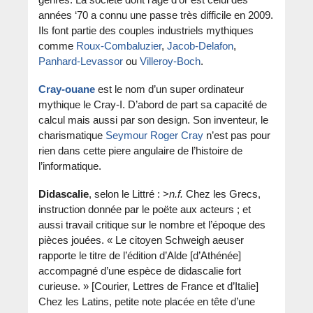
genres. La société dont l’âge d’or est celui des
années ‘70 a connu une passe très difficile en 2009.
Ils font partie des couples industriels mythiques
comme
Roux-Combaluzier
,
Jacob-Delafon
,
Panhard-Levassor
ou
Villeroy-Boch
.
Cray-ouane
est le nom d’un super ordinateur
mythique le Cray-I. D’abord de part sa capacité de
calcul mais aussi par son design. Son inventeur, le
charismatique
Seymour Roger Cray
n’est pas pour
rien dans cette piere angulaire de l’histoire de
l’informatique.
Didascalie
, selon le Littré : >
n.f.
Chez les Grecs,
instruction donnée par le poëte aux acteurs ; et
aussi travail critique sur le nombre et l’époque des
pièces jouées. « Le citoyen Schweigh aeuser
rapporte le titre de l’édition d’Alde [d’Athénée]
accompagné d’une espèce de didascalie fort
curieuse. » [Courier, Lettres de France et d’Italie]
Chez les Latins, petite note placée en tête d’une