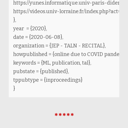
https://yunes.informatique.univ-paris-diderot.f
https://videos.univ-lorraine.fr/index.php?act=v
},

year  = {2020},

date = {2020-06-08},

organization = {JEP - TALN - RECITAL},

howpublished = {online due to COVID pandemic}
keywords = {ML, publication, tal},

pubstate = {published},

tppubtype = {inproceedings}
