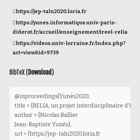
https://jep-taln2020.loria.fr
https://yunes.informatique.univ-paris-
diderot.fr/accueil/enseignement/ireel-relia
https://videos.univ-lorraine.fr/index.php?
act=view&id=9739
BibTeX (
Download
)
@inproceedings{Yunès2020,

title = {RELIA, un projet interdisciplinaire d'init
author = {Nicolas Ballier

Jean-Baptiste Yunès},

url = {https://jep-taln2020.loria.fr
