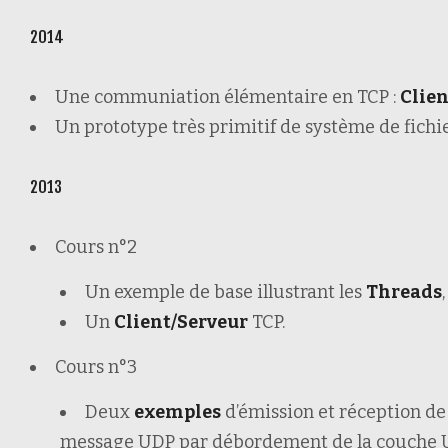
2014
Une communiation élémentaire en TCP :
Clien
Un prototype très primitif de système de fichi
2013
Cours n°2
Un exemple de base illustrant les
Threads
,
Un
Client/Serveur
TCP.
Cours n°3
Deux
exemples
d’émission et réception de
message UDP par débordement de la couche 