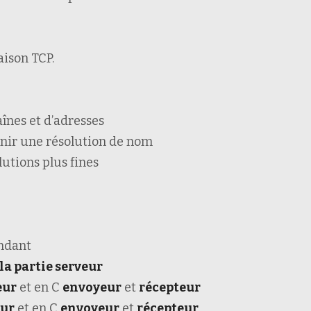
aison TCP.
înes et d’adresses
nir une résolution de nom
utions plus fines
ndant
la partie serveur
eur
et en C
envoyeur
et
récepteur
eur
et en C
envoyeur
et
récepteur