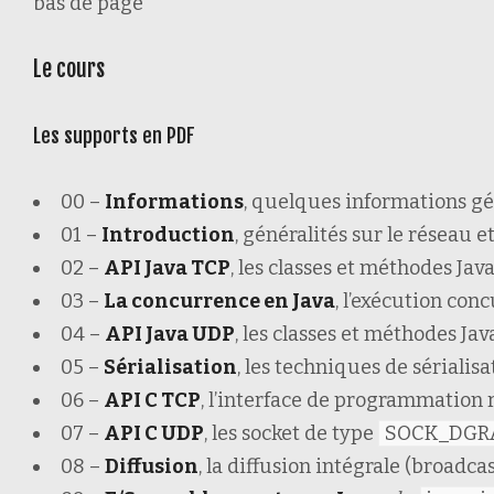
bas de page
Le cours
Les supports en PDF
00 –
Informations
, quelques informations gé
01 –
Introduction
, généralités sur le réseau e
02 –
API Java TCP
, les classes et méthodes Ja
03 –
La concurrence en Java
, l’exécution con
04 –
API Java UDP
, les classes et méthodes J
05 –
Sérialisation
, les techniques de sérialisa
06 –
API C TCP
, l’interface de programmation r
07 –
API C UDP
, les socket de type
SOCK_DGR
08 –
Diffusion
, la diffusion intégrale (broadca