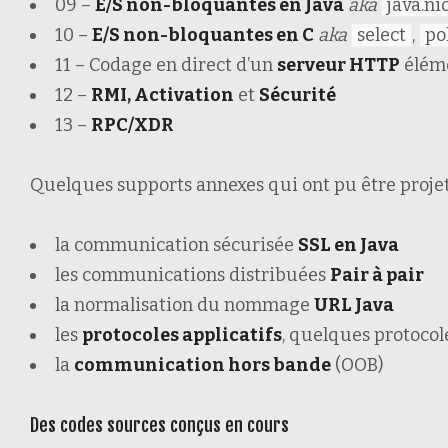
09 –
E/S non-bloquantes en Java
aka
java.ni
10 –
E/S non-bloquantes en C
aka
select
,
po
11 – Codage en direct d’un
serveur HTTP
élém
12 –
RMI, Activation
et
Sécurité
13 –
RPC/XDR
Quelques supports annexes qui ont pu être projeté
la communication sécurisée
SSL en Java
les communications distribuées
Pair
à pair
la normalisation du nommage
URL Java
les
protocoles applicatifs
, quelques protocol
la
communication hors bande
(OOB)
Des codes sources conçus en cours