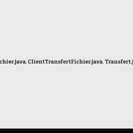
chier.java
,
ClientTransfertFichier.java
,
Transfert.