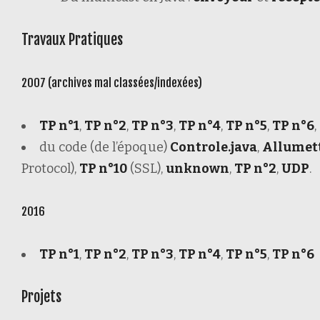
Travaux Pratiques
2007 (archives mal classées/indexées)
TP n°1
,
TP n°2
,
TP n°3
,
TP n°4
,
TP n°5
,
TP n°6
,
du code (de l’époque)
Controle.java
,
Allumett
Protocol),
TP n°10
(SSL),
unknown
,
TP n°2
,
UDP
.
2016
TP n°1
,
TP n°2
,
TP n°3
,
TP n°4
,
TP n°5
,
TP n°6
Projets