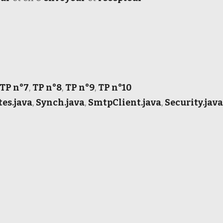
TP n°7
,
TP n°8
,
TP n°9
,
TP n°10
es.java
,
Synch.java
,
SmtpClient.java
,
Security.java