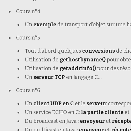
Cours n°4
Un
exemple
de transport d’objet sur une li
Cours n°5
Tout d’abord quelques
conversions
de cha
Utilisation de
gethostbyname()
pour obte
Utilisation de
getaddrinfo()
pour des résol
Un
serveur TCP
en langage C…
Cours n°6
Un
client UDP en C
et le
serveur
correspo
Un service ECHO en C:
la partie cliente
et
Du broadcast en Java :
envoyeur
et
récept
Du multicast en Java :
envoyeur
et
récept