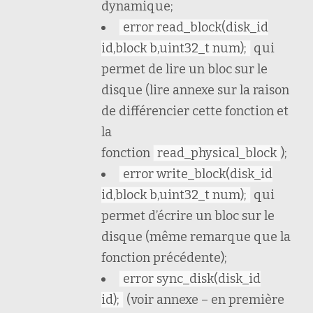
dynamique;
error read_block(disk_id
id,block b,uint32_t num);
qui
permet de lire un bloc sur le
disque (lire annexe sur la raison
de différencier cette fonction et
la
fonction
read_physical_block
);
error write_block(disk_id
id,block b,uint32_t num);
qui
permet d’écrire un bloc sur le
disque (même remarque que la
fonction précédente);
error sync_disk(disk_id
id);
(voir annexe – en première