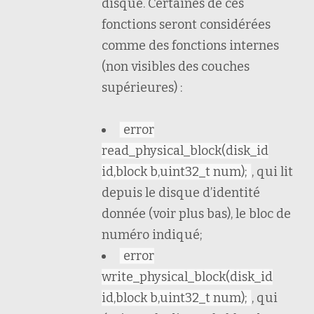
disque. Certaines de ces
fonctions seront considérées
comme des fonctions internes
(non visibles des couches
supérieures) :
error
read_physical_block(disk_id
id,block b,uint32_t num);
, qui lit
depuis le disque d’identité
donnée (voir plus bas), le bloc de
numéro indiqué;
error
write_physical_block(disk_id
id,block b,uint32_t num);
, qui