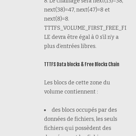
8. Le chaînage sera next(13)=38,
next(38)=47, next(47)=8 et
next(8)=8.
TTTFS_VOLUME_FIRST_FREE_FI
LE devra être égal à 0 s’il n’y a
plus d’entrées libres.
TTTFS Data blocks & Free Blocks Chain
Les blocs de cette zone du
volume contiennent :
des blocs occupés par des
données de fichiers, les seuls
fichiers qui possèdent des