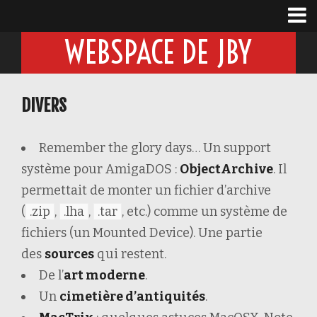
WEBSPACE DE JBY
DIVERS
Remember the glory days… Un support
système pour AmigaDOS :
ObjectArchive
. Il
permettait de monter un fichier d’archive
(
.zip
,
.lha
,
.tar
, etc.) comme un système de
fichiers (un Mounted Device). Une partie
des
sources
qui restent.
De l’
art moderne
.
Un
cimetière d’antiquités
.