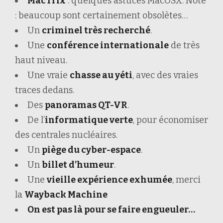
MacTrix
: quelques astuces MacOSX. Note
: beaucoup sont certainement obsolètes…
Un
criminel très recherché
.
Une
conférence internationale
de très
haut niveau.
Une vraie
chasse au yéti
, avec des vraies
traces dedans.
Des
panoramas QT-VR
.
De l’
informatique verte
, pour économiser
des centrales nucléaires.
Un
piège du cyber-espace
.
Un
billet d’humeur
.
Une
vieille expérience exhumée
, merci
la
Wayback Machine
On est pas là pour se faire engueuler…