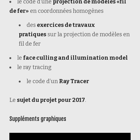
le code d’une
projection de modèles «fil
de fer»
en coordonnées homogènes
des
exercices de travaux
pratiques
sur la projection de modèles en
fil de fer
le
face culling and illumination model
le ray tracing
le code d’un
Ray Tracer
Le
sujet du projet pour 2017
.
Suppléments graphiques