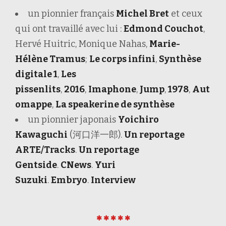
un pionnier français
Michel Bret
et ceux
qui ont travaillé avec lui :
Edmond Couchot
,
Hervé Huitric, Monique Nahas,
Marie-
Hélène Tramus
;
Le corps infini
,
Synthèse
digitale 1
,
Les
pissenlits
,
2016
,
Imaphone
,
Jump
,
1978
,
Aut
omappe
,
La speakerine de synthèse
un pionnier japonais
Yoichiro
Kawaguchi
(河口洋一郎).
Un reportage
ARTE/Tracks
.
Un reportage
Gentside
.
CNews
.
Yuri
Suzuki
.
Embryo
.
Interview