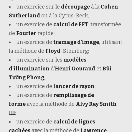
un exercice sur le
découpage
à la
Cohen
–
Sutherland
ou à la Cyrus-Beck;
un exercice de
calcul de FFT
, transformée
de
Fourier
rapide;
un exercice de
tramage d’image
, utilisant
la méthode de
Floyd
-Steinberg;
un exercice sur les
modèles
d’illumination
d’
Henri Gouraud
et
Bùi
Tường Phong
;
un exercice de
lancer de rayon
;
un exercice de
remplissage de
forme
avec la méthode de
Alvy Ray Smith
III
;
un exercice de
calcul de lignes
cachées
avec la méthode de
Lawrence