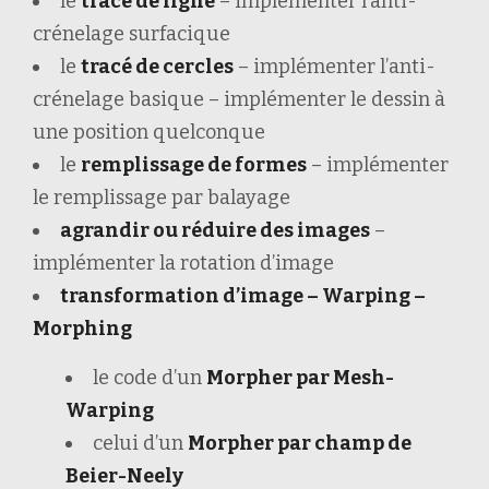
le
tracé de ligne
– implémenter l’anti-
crénelage surfacique
le
tracé de cercles
– implémenter l’anti-
crénelage basique – implémenter le dessin à
une position quelconque
le
remplissage de formes
– implémenter
le remplissage par balayage
agrandir ou réduire des images
–
implémenter la rotation d’image
transformation d’image – Warping –
Morphing
le code d’un
Morpher par Mesh-
Warping
celui d’un
Morpher par champ de
Beier-Neely