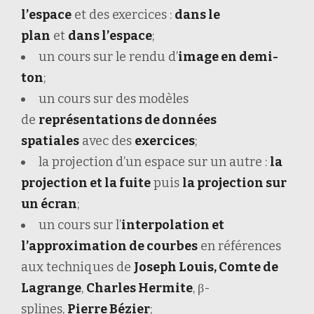
l’espace
et des exercices :
dans le
plan
et
dans l’espace
;
un cours sur le rendu d’
image en demi-
ton
;
un cours sur des modèles
de
représentations de données
spatiales
avec des
exercices
;
la projection d’un espace sur un autre :
la
projection et la fuite
puis
la projection sur
un écran
;
un cours sur l’
interpolation et
l’approximation de courbes
en références
aux techniques de
Joseph Louis, Comte de
Lagrange
,
Charles Hermite
, β-
splines,
Pierre Bézier
;