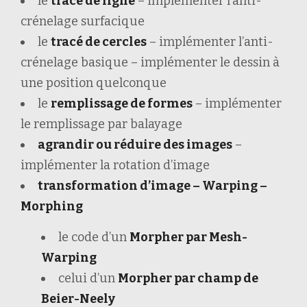
le
tracé de ligne
– implémenter l’anti-
crénelage surfacique
le
tracé de cercles
– implémenter l’anti-
crénelage basique – implémenter le dessin à
une position quelconque
le
remplissage de formes
– implémenter
le remplissage par balayage
agrandir ou réduire des images
–
implémenter la rotation d’image
transformation d’image – Warping –
Morphing
le code d’un
Morpher par Mesh-
Warping
celui d’un
Morpher par champ de
Beier-Neely