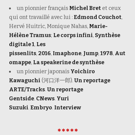
un pionnier français
Michel Bret
et ceux
qui ont travaillé avec lui :
Edmond Couchot
,
Hervé Huitric, Monique Nahas,
Marie-
Hélène Tramus
;
Le corps infini
,
Synthèse
digitale 1
,
Les
pissenlits
,
2016
,
Imaphone
,
Jump
,
1978
,
Aut
omappe
,
La speakerine de synthèse
un pionnier japonais
Yoichiro
Kawaguchi
(河口洋一郎).
Un reportage
ARTE/Tracks
.
Un reportage
Gentside
.
CNews
.
Yuri
Suzuki
.
Embryo
.
Interview