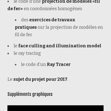
le code d’une
projection de modèles «fil
de fer»
en coordonnées homogènes
des
exercices de travaux
pratiques
sur la projection de modèles en
fil de fer
le
face culling and illumination model
le ray tracing
le code d’un
Ray Tracer
Le
sujet du projet pour 2017
.
Suppléments graphiques