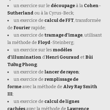
un exercice sur le
découpage
à la
Cohen
–
Sutherland
ou à la Cyrus-Beck;
un exercice de
calcul de FFT
, transformée
de
Fourier
rapide;
un exercice de
tramage d’image
, utilisant
la méthode de
Floyd
-Steinberg;
un exercice sur les
modèles
d’illumination
d’
Henri Gouraud
et
Bùi
Tường Phong
;
un exercice de
lancer de rayon
;
un exercice de
remplissage de
forme
avec la méthode de
Alvy Ray Smith
III
;
un exercice de
calcul de lignes
cachées
avec la méthode de
Lawrence