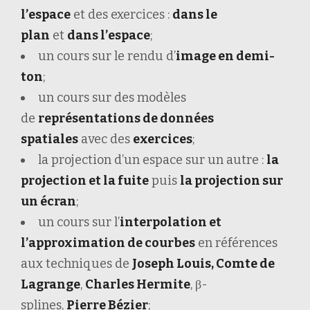
l’espace
et des exercices :
dans le
plan
et
dans l’espace
;
un cours sur le rendu d’
image en demi-
ton
;
un cours sur des modèles
de
représentations de données
spatiales
avec des
exercices
;
la projection d’un espace sur un autre :
la
projection et la fuite
puis
la projection sur
un écran
;
un cours sur l’
interpolation et
l’approximation de courbes
en références
aux techniques de
Joseph Louis, Comte de
Lagrange
,
Charles Hermite
, β-
splines,
Pierre Bézier
;